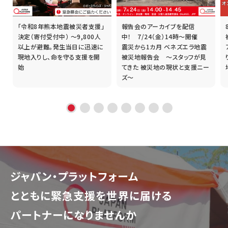
「令和8年熊本地震被災者支援」
報告会のアーカイブを配信
誰
決定（寄付受付中） ～9,800人
中！ 7/24（金）14時～開催
以上が避難。発生当日に迅速に
震災から1カ月 ベネズエラ地震
現地入りし、命を守る支援を開
被災地報告会 ～スタッフが見
始
てきた 被災地の現状と支援ニー
ズ～
ジャパン・プラットフォーム
とともに
緊急支援を世界に届ける
パートナーになりませんか