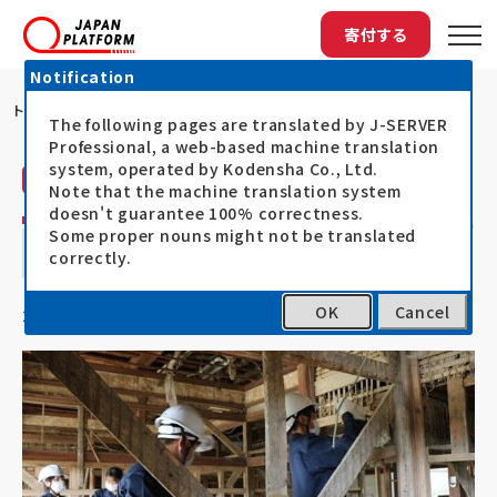
寄付する
Notification
トップ
ADRAによる九州豪雨の被災地での公民館...
The following pages are translated by J-SERVER
Professional, a web-based machine translation
system, operated by Kodensha Co., Ltd.
ADRA Japan（ADRA）
活動レポート
Note that the machine translation system
doesn't guarantee 100% correctness.
ADRAによる九州豪雨の被災地での公民館
Some proper nouns might not be translated
correctly.
復旧支援
OK
Cancel
21.02.19
2020年7月豪雨災害支援（令和2年7月豪雨）