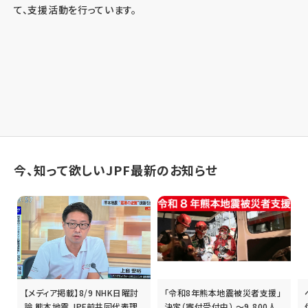
て、支援活動を行っています。
今、知って欲しいJPF最新のお知らせ
【メディア掲載】8/9 NHK日曜討
「令和8年熊本地震被災者支援」
誰
論 熊本地震 JPF前共同代表理
決定（寄付受付中） ～9,800人