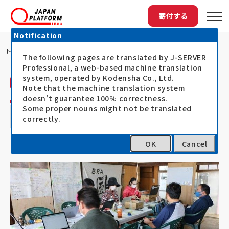
寄付する
Notification
トップ
ADRAによる九州豪雨の被災地での公民館...
The following pages are translated by J-SERVER
Professional, a web-based machine translation
system, operated by Kodensha Co., Ltd.
ADRA Japan（ADRA）
活動レポート
Note that the machine translation system
doesn't guarantee 100% correctness.
ADRAによる九州豪雨の被災地での公民館
Some proper nouns might not be translated
correctly.
復旧支援事業
OK
Cancel
21.05.31
2020年7月豪雨災害支援（令和2年7月豪雨）