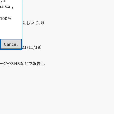
, a
a Co.,
e 100%
た佐賀県武雄市において、以
Cancel
6～2021/11/19）
ージやSNSなどで報告し