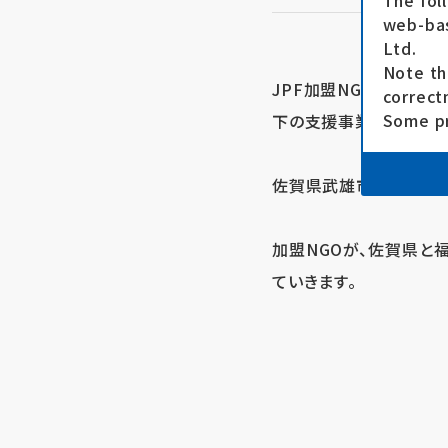
The fol
web-bas
Ltd.
Note th
JPF加盟NGOのシャン
correct
Some pr
下の支援事業を開始しま
佐賀県武雄市におけるサロ
加盟NGOが、佐賀県と
ていきます。