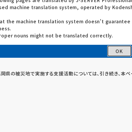
lowing pages are translated by J-SERVER Professional
ed machine translation system, operated by Kodensh
at the machine translation system doesn't guarante
ティ国際ボランティア会（SVA）は、令和3年8月豪雨で被災し
ness.
oper nouns might not be translated correctly.
した。
OK
ン活動支援、放課後等デイサービス事業所の蔵書支援（2021/10/
福岡県の被災地で実施する支援活動については、引き続き、本ペ