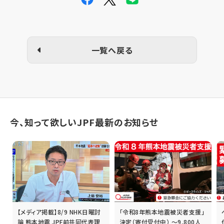
一覧へ戻る
今、知って欲しいJPF最新のお知らせ
【メディア掲載】8/9 NHK日曜討
「令和8年熊本地震被災者支援」
誰
論 熊本地震 JPF前共同代表理
決定（寄付受付中） ～9,800人