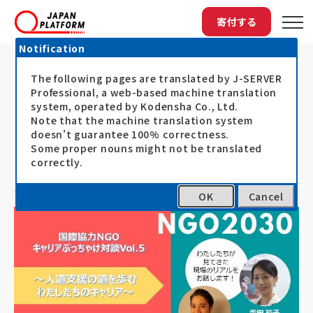
寄付する
Notification
The following pages are translated by J-SERVER
トップ
最新情報
2月26日開催「NGO2030～国際協力...
2月26日開催「NGO2030～国際協力
Professional, a web-based machine translation
system, operated by Kodensha Co., Ltd.
NGOキャリアぶっちゃけ対談Vol.5
Note that the machine translation system
doesn't guarantee 100% correctness.
～人道支援の道を歩むわたしたちの
Some proper nouns might not be translated
キャリア～」
correctly.
OK
Cancel