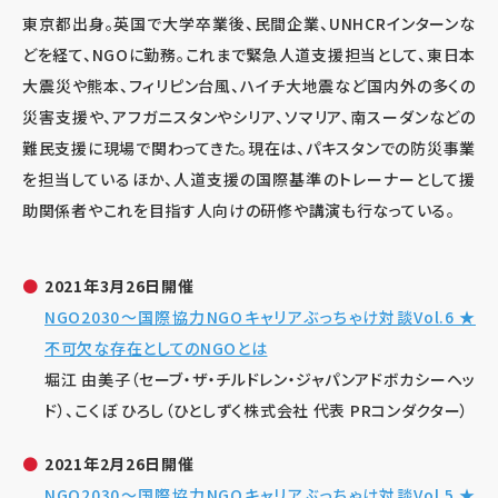
東京都出身。英国で大学卒業後、民間企業、UNHCRインターンな
どを経て、NGOに勤務。これまで緊急人道支援担当として、東日本
大震災や熊本、フィリピン台風、ハイチ大地震など国内外の多くの
災害支援や、アフガニスタンやシリア、ソマリア、南スーダンなどの
難民支援に現場で関わってきた。現在は、パキスタンでの防災事業
を担当しているほか、人道支援の国際基準のトレーナーとして援
助関係者やこれを目指す人向けの研修や講演も行なっている。
2021年3月26日開催
NGO2030～国際協力NGOキャリアぶっちゃけ対談Vol.6 ★
不可欠な存在としてのNGOとは
堀江 由美子（セーブ・ザ・チルドレン・ジャパンアドボカシーヘッ
ド）、こくぼ ひろし（ひとしずく株式会社 代表 PRコンダクター）
2021年2月26日開催
NGO2030～国際協力NGOキャリアぶっちゃけ対談Vol.5 ★