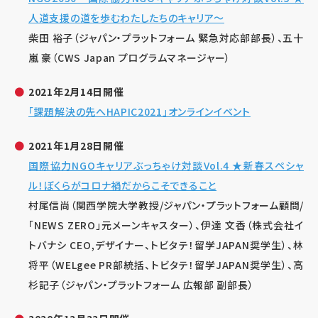
人道支援の道を歩むわたしたちのキャリア～
柴田 裕子（ジャパン・プラットフォーム 緊急対応部部長）、五十
嵐 豪（CWS Japan プログラムマネージャー）
2021年2月14日開催
「課題解決の先へHAPIC2021」オンラインイベント
2021年1月28日開催
国際協力NGOキャリアぶっちゃけ対談Vol.4 ★新春スペシャ
ル！ぼくらがコロナ禍だからこそできること
村尾信尚（関西学院大学教授/ジャパン・プラットフォーム顧問/
「NEWS ZERO」元メーンキャスター）、伊達 文香（株式会社イ
トバナシ CEO,デザイナー、トビタテ！留学JAPAN奨学生）、林
将平（WELgee PR部統括、トビタテ！留学JAPAN奨学生）、高
杉記子（ジャパン・プラットフォーム 広報部 副部長）