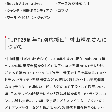
•Reach Alternatives
•アース製薬株式会社
•シャンティ国際ボランティア会
•コマツ
•ワールド・ビジョン・ジャパン
“JPF25周年特別応援団” 村山輝星さんに
ついて
村山輝星（むらやま・きらり）: 2010年生まれ、現在15歳。2017年
～2020年、英語学習を楽しくする子供向け番組NHK Eテレ「えい
ごであそぼ with Orton」レギュラー出演で注目を集める。CMや
ドラマ、バラエティ番組出演などで、明るく親しみやすい天真爛漫
なキャラクターで幅広い世代に人気のある子役として活躍。2022
年、日本テレビ24時間テレビ45「愛は地球を救う」でトライアスロ
ンに挑戦し完走。2023年、東京都こどもスマイルムーブメントのこ
どもアンバサダーなども務めるなど、次世代を担う若手タレント・