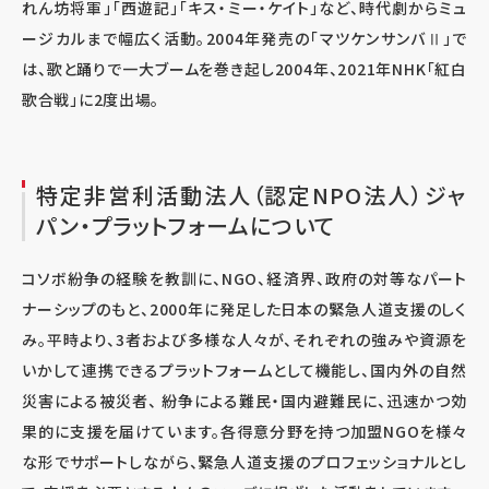
れん坊将軍」「西遊記」「キス・ミー・ケイト」など、時代劇からミュ
ージカルまで幅広く活動。
2004
年発売の「マツケンサンバⅡ」で
は、歌と踊りで一大ブームを巻き起し
2004
年、
2021
年
NHK
「紅白
歌合戦」に
2
度出場。
特定非営利活動法人（認定NPO法人）ジャ
パン・プラットフォームについて
コソボ紛争の経験を教訓に、NGO、経済界、政府の対等なパート
ナーシップのもと、2000年に発足した日本の緊急人道支援のしく
み。平時より、3者および多様な人々が、それぞれの強みや資源を
いかして連携できるプラットフォームとして機能し、国内外の自然
災害による被災者、 紛争による難民・国内避難民に、迅速かつ効
果的に支援を届けています。各得意分野を持つ加盟NGOを様々
な形でサポートしながら、緊急人道支援のプロフェッショナルとし