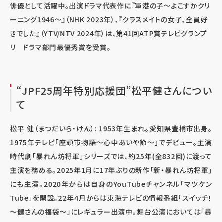
俳優として活躍中。出演ドラマ代表作に『軍港の子〜よこすかクリ
ーニング1946〜』（NHK 2023年）、『クラスメイトの女子、全員好
きでした』（YTV/NTV 2024年）は、第41回ATP賞テレビグランプ
リ ドラマ部門最優秀賞を受賞。
“JPF25周年特別応援団”松平健さんについ
て
松平 健（まつだいら・けん）
: 1953
年生まれ。愛知県豊橋市出身。
1975
年テレビ「座頭市物語～心中あいや節～」でデビュー。主演
時代劇「暴れん坊将軍」シリーズでは、約
25
年
(
全
832
回
)
に渡って
主演を務める。
2025
年
1
月に
17
年ぶりの新作「新・暴れん坊将軍」
にも主演。
2020
年からは自身の
YouTube
チャンネル「マツケン
Tube
」を開設。
22
年
4
月からは東海テレビの情報番組「スイッチ！
～健さんの福袋～」にレギュラー出演中。舞台公演においては「暴