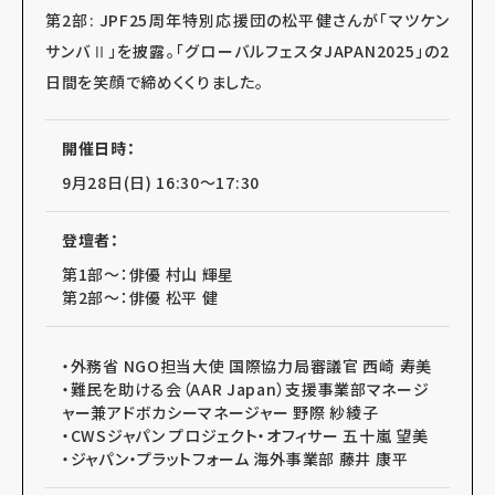
第2部: JPF25周年特別応援団の松平健さんが「マツケン
サンバⅡ」を披露。「グローバルフェスタJAPAN2025」の2
日間を笑顔で締めくくりました。
開催日時：
9月28日(日) 16:30～17:30
登壇者：
第1部～：俳優 村山 輝星
第2部～：俳優 松平 健
・外務省 NGO担当大使 国際協力局審議官 西崎 寿美
・難民を助ける会（AAR Japan）支援事業部マネージ
ャー兼アドボカシーマネージャー 野際 紗綾子
・CWSジャパン プロジェクト・オフィサー 五十嵐 望美
・ジャパン・プラットフォーム 海外事業部 藤井 康平