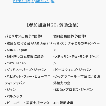
https://gfjapan2025.jp/
【参加加盟NGO、賛助企業】
パビリオン出展（12団体）
個別出展団体（5団体）
•難民を助ける会（AAR Japan）
•パレスチナ子どものキャンペー
•ADRA Japan
ン
•BHNテレコム支援協議会
•メドゥサン・デュ・モンド ジャポ
•CWS Japan
ン
•グッドネーバーズ・ジャパン
•ピースウィンズ・ジャパン
•ハビタット・フォー・ヒューマニ
•シャプラニール＝市民による海
ティ・ジャパン
外協力の会
•ジェン
•SDGs・プロミス・ジャパン
•パルシック
•ピースボート災害支援センター
JPF賛助企業