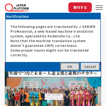
寄付する
Notification
The following pages are translated by J-SERVER
トップ
最新情報
「グローバルフェスタJAPAN2025」...
「グローバルフェスタJAPAN2025」、
Professional, a web-based machine translation
system, operated by Kodensha Co., Ltd.
JPFパビリオンやステージ企画へのご
Note that the machine translation system
doesn't guarantee 100% correctness.
参加ありがとうございました
Some proper nouns might not be translated
correctly.
OK
Cancel