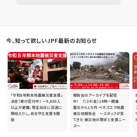
今、知って欲しいJPF最新のお知らせ
「令和8年熊本地震被災者支援」
報告会のアーカイブを配信
誰
決定（寄付受付中） ～9,800人
中！ 7/24（金）14時～開催
以上が避難。発生当日に迅速に
震災から1カ月 ベネズエラ地震
現地入りし、命を守る支援を開
被災地報告会 ～スタッフが見
始
てきた 被災地の現状と支援ニー
ズ～