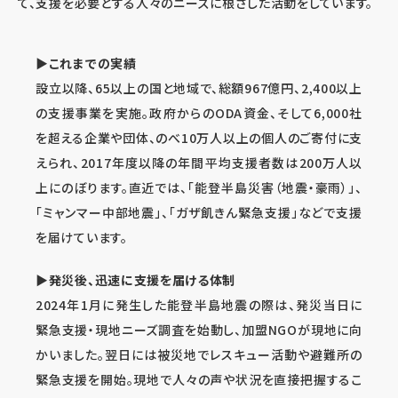
て、支援を必要とする人々のニーズに根ざした活動をしています。
▶これまでの実績
設立以降、65以上の国と地域で、総額967億円、2,400以上
の支援事業を実施。政府からのODA資金、そして6,000社
を超える企業や団体、のべ10万人以上の個人のご寄付に支
えられ、2017年度以降の年間平均支援者数は200万人以
上にのぼります。直近では、「能登半島災害（地震・豪雨）」、
「ミャンマー中部地震」、「ガザ飢きん緊急支援」などで支援
を届けています。
▶発災後、迅速に支援を届ける体制
2024年1月に発生した能登半島地震の際は、発災当日に
緊急支援・現地ニーズ調査を始動し、加盟NGOが現地に向
かいました。翌日には被災地でレスキュー活動や避難所の
緊急支援を開始。現地で人々の声や状況を直接把握するこ