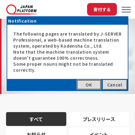
寄付する
Notification
The following pages are translated by J-SERVER
Professional, a web-based machine translation
system, operated by Kodensha Co., Ltd.
Note that the machine translation system
最新情報
doesn't guarantee 100% correctness.
Some proper nouns might not be translated
correctly.
OK
Cancel
トップ
最新情報
すべて
プレスリリース
お知らせ
イベント