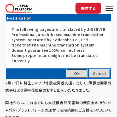
寄付する
Notification
The following pages are translated by J-SERVER
トップ
最新情報
チリ地震：伊藤忠商事より寄付をいただきま...
チリ地震：伊藤忠商事より寄付をいた
Professional, a web-based machine translation
system, operated by Kodensha Co., Ltd.
だきました
Note that the machine translation system
doesn't guarantee 100% correctness.
Some proper nouns might not be translated
correctly.
10.03.05
お知らせ
OK
Cancel
2月27日に発生したチリ地震被災者支援に対して、伊藤忠商事株
式会社より災害義援金のお申し出をいただきました。
同社からは、これまでにも大規模自然災害時の義援金のほか、ジ
ャパン・プラットフォームの運営にも継続的にご支援をいただいて