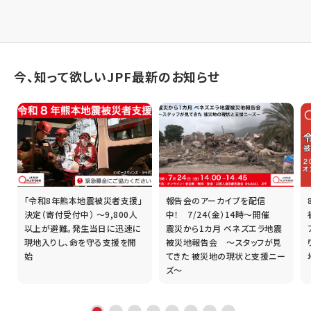
今、知って欲しいJPF最新のお知らせ
「令和8年熊本地震被災者支援」
報告会のアーカイブを配信
誰
決定（寄付受付中） ～9,800人
中！ 7/24（金）14時～開催
以上が避難。発生当日に迅速に
震災から1カ月 ベネズエラ地震
現地入りし、命を守る支援を開
被災地報告会 ～スタッフが見
始
てきた 被災地の現状と支援ニー
ズ～