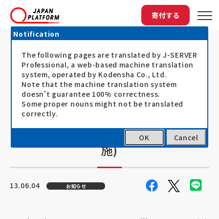
寄付する
Notification
The following pages are translated by J-SERVER
トップ
最新情報
【動画配信中】第5回アフリカ開発会議（T...
【動画配信中】第5回アフリカ開発会議
Professional, a web-based machine translation
system, operated by Kodensha Co., Ltd.
（TICADⅤ)関連シンポジウム：アフリ
Note that the machine translation system
doesn't guarantee 100% correctness.
カでの人道支援ってどうやっている
Some proper nouns might not be translated
の？～NGOによるアフリカでの苦労・
correctly.
驚き・感動の奮闘記～(2013/6/2実
OK
Cancel
施)
13.06.04
お知らせ