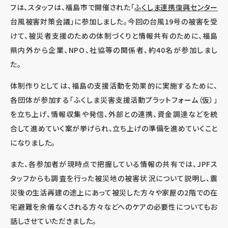
フは、スタッフは、福島市で開催された「
ふくしま連携復興センター
台風被害対策会議」に参加しました。今回の台風19号の被害を受
けて、被災者支援のための体制づくりと情報共有のために、福島
県内外から企業、NPO、社協等の関係者、約40名が参加しまし
た。
体制作りとしては、福島の支援活動を効果的に実施するために、
各団体が参加する「ふくしま災害支援活動プラットフォーム（仮）」
を立ち上げ、情報収集や発信、外部との連携、資金調達などを統
合して進めていく案が挙げられ、立ち上げの準備を進めていくこと
になりました。
また、各参加者が現時点で把握している情報の共有では、JPFス
タッフからも調査を行った被災地の被害状況について説明し、震
災後の生活再建の途上にあって被災した方々や家屋の2階での在
宅避難を余儀なくされる方々などへのケアの必要性についてもお
話しさせていただきました。