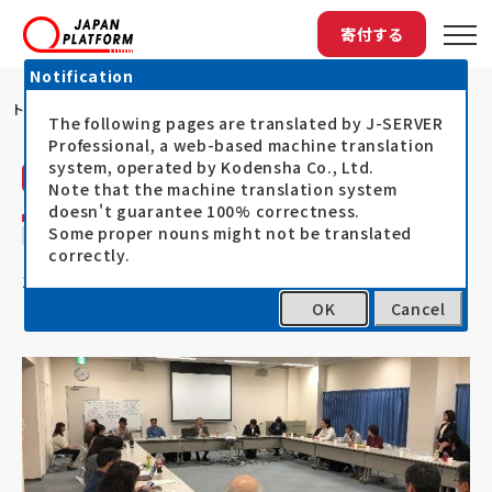
寄付する
Notification
トップ
福島市で「台風被害対策会議」に参加
The following pages are translated by J-SERVER
Professional, a web-based machine translation
system, operated by Kodensha Co., Ltd.
ジャパン・プラットフォーム（JPF）
活動レポート
Note that the machine translation system
doesn't guarantee 100% correctness.
福島市で「台風被害対策会議」に参加
Some proper nouns might not be translated
correctly.
19.10.16
令和元年台風被災者支援（台風15号・19号）
OK
Cancel