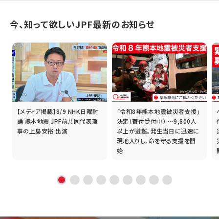
今、知って欲しいJPF最新のお知らせ
【メディア掲載】8/9 NHK日曜討
「令和8年熊本地震被災者支援」
誰
論 熊本地震 JPF前共同代表理
決定（寄付受付中） ～9,800人
事の上島安裕 出演
以上が避難。発生当日に迅速に
現地入りし、命を守る支援を開
始