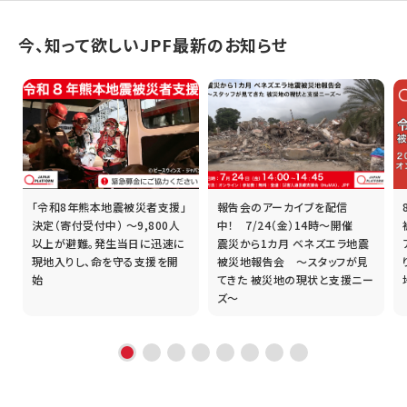
今、知って欲しいJPF最新のお知らせ
「令和8年熊本地震被災者支援」
報告会のアーカイブを配信
誰
決定（寄付受付中） ～9,800人
中！ 7/24（金）14時～開催
以上が避難。発生当日に迅速に
震災から1カ月 ベネズエラ地震
現地入りし、命を守る支援を開
被災地報告会 ～スタッフが見
始
てきた 被災地の現状と支援ニー
ズ～