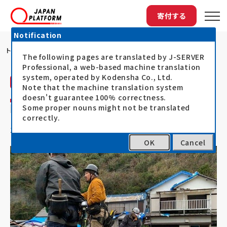
寄付する
Notification
トップ
PBVが千葉で災害支援を実施中です
The following pages are translated by J-SERVER
Professional, a web-based machine translation
system, operated by Kodensha Co., Ltd.
ピースボート災害支援センター（PBV）
活動レポート
Note that the machine translation system
doesn't guarantee 100% correctness.
PBVが千葉で災害支援を実施中です
Some proper nouns might not be translated
correctly.
19.12.01
令和元年台風被災者支援（台風15号・19号）
OK
Cancel