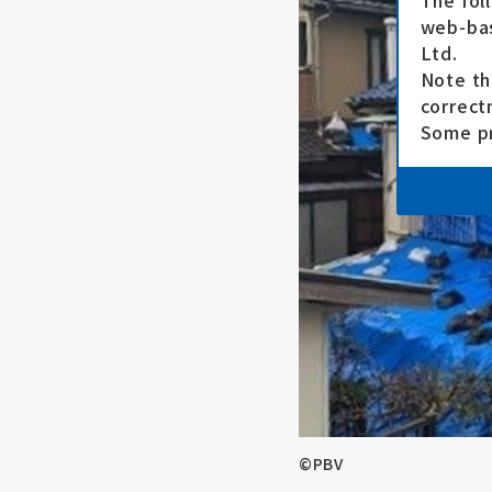
The fol
web-bas
Ltd.
Note th
correct
Some pr
©PBV