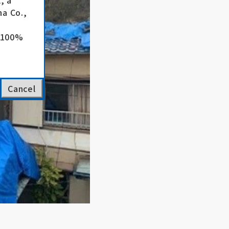
, a
a Co.,
e 100%
Cancel