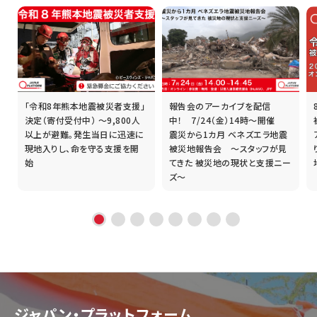
「令和8年熊本地震被災者支援」
報告会のアーカイブを配信
誰
決定（寄付受付中） ～9,800人
中！ 7/24（金）14時～開催
以上が避難。発生当日に迅速に
震災から1カ月 ベネズエラ地震
現地入りし、命を守る支援を開
被災地報告会 ～スタッフが見
始
てきた 被災地の現状と支援ニー
ズ～
ジャパン・プラットフォーム