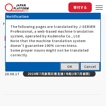
寄付する
Notification
トップ
JCSAによる「令和2年7月豪雨／九州豪...
The following pages are translated by J-SERVER
Professional, a web-based machine translation
system, operated by Kodensha Co., Ltd.
日本カーシェアリング協会（JCSA）
活動レポート
Note that the machine translation system
doesn't guarantee 100% correctness.
JCSAによる「令和2年7月豪雨／九州豪雨」
Some proper nouns might not be translated
correctly.
の災害支援 ～人吉市での車両貸出で被災
者の気持ちの支えに～
OK
Cancel
20.08.17
2020年7月豪雨災害支援（令和2年7月豪雨）