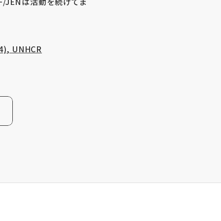
/JENは活動を続けてま
24), UNHCR