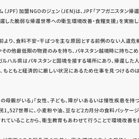
ム（JPF）加盟NGOのジェン（JEN)は、JPF「アフガニスタン
帰還した脆弱な帰還世帯への衛生環境改善・食糧支援」を実施し
前より、食料不安・干ばつを主な原因とする前例のない人道危
やその他最低限の物資のみを持ち、パキスタン越境時に持ちこ
ガルハル県はパキスタンと国境を接する場所にあり、帰還した
、もともと経済的に厳しい状況にあるため仕事を見つけるのは
乳中の母親がいる」「女性、子ども、障がいあるいは慢性疾患を持つ
民1,527世帯に、小麦粉や油、豆など2カ月分の食料パッケージ
れていることから、衛生教育もあわせて行うことで環境改善を