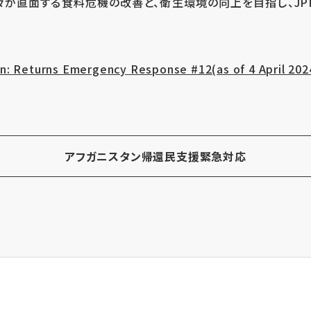
が直面する食料危機の改善と、衛生環境の向上を目指し、JPF
an: Returns Emergency Response #12(as of 4 April 20
アフガニスタン帰還民支援緊急対応