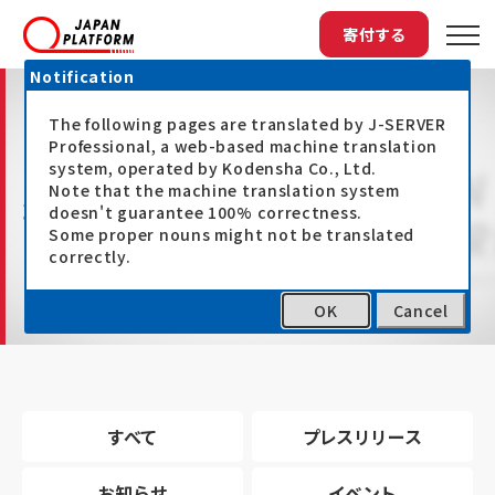
寄付する
Notification
The following pages are translated by J-SERVER
Professional, a web-based machine translation
system, operated by Kodensha Co., Ltd.
Note that the machine translation system
最新情報
doesn't guarantee 100% correctness.
Some proper nouns might not be translated
correctly.
OK
Cancel
トップ
最新情報
すべて
プレスリリース
お知らせ
イベント