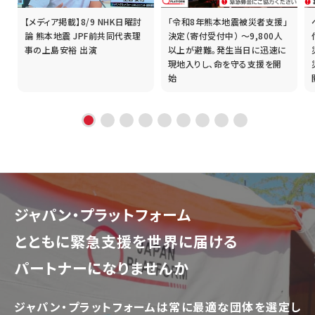
【メディア掲載】8/9 NHK日曜討
「令和8年熊本地震被災者支援」
誰
論 熊本地震 JPF前共同代表理
決定（寄付受付中） ～9,800人
事の上島安裕 出演
以上が避難。発生当日に迅速に
現地入りし、命を守る支援を開
始
ジャパン・プラットフォーム
とともに
緊急支援を世界に届ける
パートナーになりませんか
ジャパン・プラットフォームは常に最適な団体を選定し