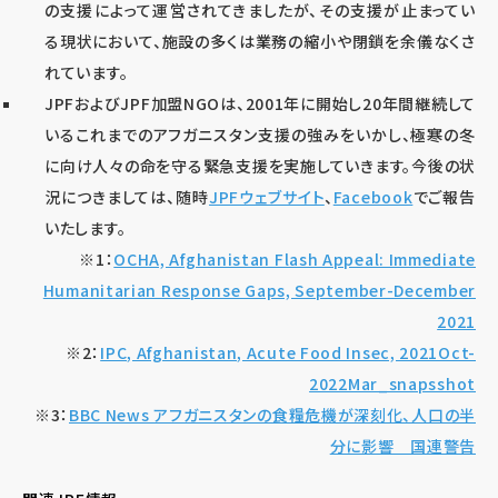
の支援によって運営されてきましたが、その支援が止まってい
る現状において、施設の多くは業務の縮小や閉鎖を余儀なくさ
れています。
JPFおよびJPF加盟NGOは、2001年に開始し20年間継続して
いるこれまでのアフガニスタン支援の強みをいかし、極寒の冬
に向け人々の命を守る緊急支援を実施していきます。今後の状
況につきましては、随時
JPFウェブサイト
、
Facebook
でご報告
いたします。
※1：
OCHA, Afghanistan Flash Appeal: Immediate
Humanitarian Response Gaps, September-December
2021
※2：
IPC, Afghanistan, Acute Food Insec, 2021Oct-
2022Mar_snapsshot
※3：
BBC News アフガニスタンの食糧危機が深刻化、人口の半
分に影響 国連警告