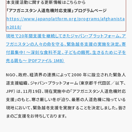
本支援活動に関する更新情報はこちらから
「アフガニスタン人道危機対応支援」プログラムページ
https://www.japanplatform.org/programs/afghanista
n2018/
現地で20年間支援を継続してきたジャパン・プラットフォーム、ア
フガニスタンの人々の命を守る、緊急越冬支援の実施を決定。寄
付募集中！～深刻な食料不足、子どもの餓死、生きるために子を
売る親も～（PDFファイル 1MB）
NGO、政府、経済界の連携によって2000 年に設立された緊急人
道支援組織、ジャパン・プラットフォーム（東京都千代田区／以下、
JPF）は、11月19日、現在実施中の「アフガニスタン人道危機対応
支援」のもと、寒さ厳しい冬が迫り、最悪の人道危機に陥っている
現地において、緊急越冬支援を実施することを決定しました。皆さ
まのご支援をお待ちしております。