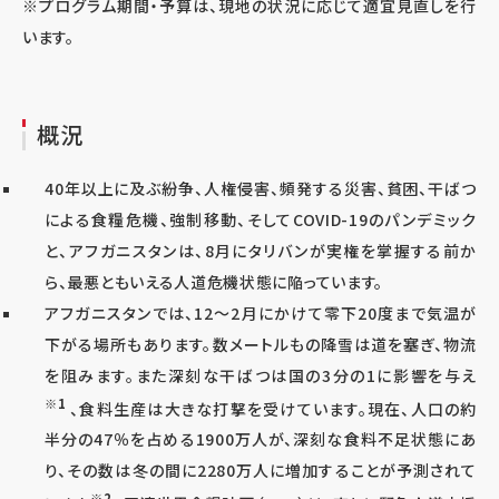
※プログラム期間・予算は、現地の状況に応じて適宜見直しを行
います。
概況
40年以上に及ぶ紛争、人権侵害、頻発する災害、貧困、干ばつ
による食糧危機、強制移動、そしてCOVID-19のパンデミック
と、アフガニスタンは、8月にタリバンが実権を掌握する前か
ら、最悪ともいえる人道危機状態に陥っています。
アフガニスタンでは、12～2月にかけて零下20度まで気温が
下がる場所もあります。数メートルもの降雪は道を塞ぎ、物流
を阻みます。また深刻な干ばつは国の3分の1に影響を与え
※1
、食料生産は大きな打撃を受けています。現在、人口の約
半分の47％を占める1900万人が、深刻な食料不足状態にあ
り、その数は冬の間に2280万人に増加することが予測されて
※2