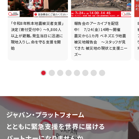
「令和8年熊本地震被災者支援」
報告会のアーカイブを配信
誰
決定（寄付受付中） ～9,800人
中！ 7/24（金）14時～開催
以上が避難。発生当日に迅速に
震災から1カ月 ベネズエラ地震
現地入りし、命を守る支援を開
被災地報告会 ～スタッフが見
始
てきた 被災地の現状と支援ニー
ズ～
ジャパン・プラットフォーム
とともに
緊急支援を世界に届ける
パートナーになりませんか