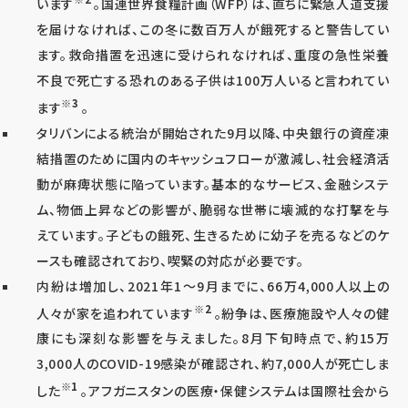
います
。国連世界食糧計画（WFP）は、直ちに緊急人道支援
を届けなければ、この冬に数百万人が餓死すると警告してい
ます。救命措置を迅速に受けられなければ、重度の急性栄養
不良で死亡する恐れのある子供は100万人いると言われてい
※3
ます
。
タリバンによる統治が開始された9月以降、中央銀行の資産凍
結措置のために国内のキャッシュフローが激減し、社会経済活
動が麻痺状態に陥っています。基本的なサービス、金融システ
ム、物価上昇などの影響が、脆弱な世帯に壊滅的な打撃を与
えています。子どもの餓死、生きるために幼子を売るなどのケ
ースも確認されており、喫緊の対応が必要です。
内紛は増加し、2021年1～9月までに、66万4,000人以上の
※2
人々が家を追われています
。紛争は、医療施設や人々の健
康にも深刻な影響を与えました。8月下旬時点で、約15万
3,000人のCOVID-19感染が確認され、約7,000人が死亡しま
※1
した
。アフガニスタンの医療・保健システムは国際社会から