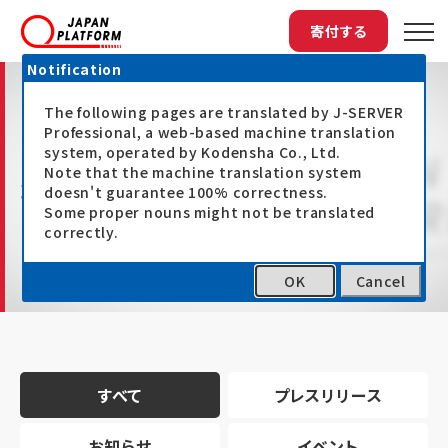
寄付する
Notification
The following pages are translated by J-SERVER
Professional, a web-based machine translation
system, operated by Kodensha Co., Ltd.
Note that the machine translation system
最新情報
doesn't guarantee 100% correctness.
Some proper nouns might not be translated
correctly.
OK
Cancel
トップ
最新情報
すべて
プレスリリース
お知らせ
イベント