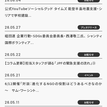
お知らせ
公式YouTubeソーシャルグッド タイムズ 能登半島地震支援・シ
リアで学校建設...
26.05.27
プレスリリース
経団連 企業行動・SDGs委員会委員長・西澤敬二氏、 シャンティ
国際ボランティア...
26.05.22
お知らせ
【コラム更新】担当スタッフが語る「JPFの緊急支援の流れ」③
26.05.21
イベント
6/12開催「対談：進化するNGOの役割はどうあるべきなのか
～ サム・ワーシント...
26.05.11
お知らせ