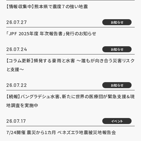
【情報収集中】熊本県で震度７の強い地震
26.07.27
お知らせ
「JPF 2025年度 年次報告書」発行のお知らせ
26.07.24
お知らせ
【コラム更新】頻発する豪雨と水害 ～誰もが向き合う災害リスク
と支援～
26.07.22
お知らせ
【続報】バングラデシュ水害、新たに世界の医療団が緊急支援＆現
地調査を実施中
26.07.17
イベント
7/24開催 震災から1カ月 ベネズエラ地震被災地報告会