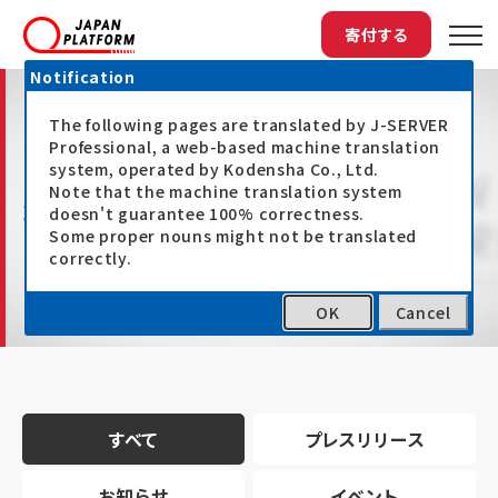
寄付する
Notification
The following pages are translated by J-SERVER
Professional, a web-based machine translation
system, operated by Kodensha Co., Ltd.
Note that the machine translation system
最新情報
doesn't guarantee 100% correctness.
Some proper nouns might not be translated
correctly.
OK
Cancel
トップ
最新情報
すべて
プレスリリース
お知らせ
イベント