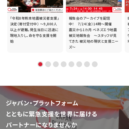
「令和8年熊本地震被災者支援」
報告会のアーカイブを配信
誰
決定（寄付受付中） ～9,800人
中！ 7/24（金）14時～開催
以上が避難。発生当日に迅速に
震災から1カ月 ベネズエラ地震
現地入りし、命を守る支援を開
被災地報告会 ～スタッフが見
始
てきた 被災地の現状と支援ニー
ズ～
ジャパン・プラットフォーム
とともに
緊急支援を世界に届ける
パートナーになりませんか