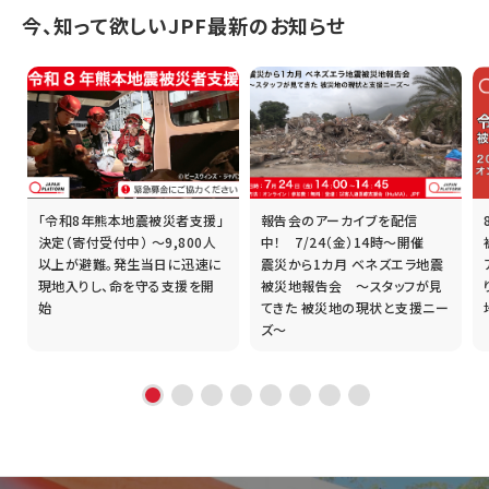
今、知って欲しいJPF最新のお知らせ
「令和8年熊本地震被災者支援」
報告会のアーカイブを配信
誰
決定（寄付受付中） ～9,800人
中！ 7/24（金）14時～開催
以上が避難。発生当日に迅速に
震災から1カ月 ベネズエラ地震
現地入りし、命を守る支援を開
被災地報告会 ～スタッフが見
始
てきた 被災地の現状と支援ニー
ズ～