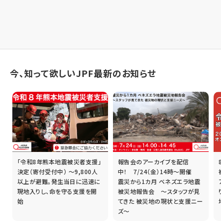
今、知って欲しいJPF最新のお知らせ
「令和8年熊本地震被災者支援」
報告会のアーカイブを配信
誰
決定（寄付受付中） ～9,800人
中！ 7/24（金）14時～開催
以上が避難。発生当日に迅速に
震災から1カ月 ベネズエラ地震
現地入りし、命を守る支援を開
被災地報告会 ～スタッフが見
始
てきた 被災地の現状と支援ニー
ズ～