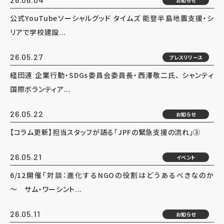
お知らせ
公式YouTubeソーシャルグッド タイムズ 能登半島地震支援・シ
リアで学校建設...
26.05.27
プレスリリース
経団連 企業行動・SDGs委員会委員長・西澤敬二氏、 シャンティ
国際ボランティア...
26.05.22
お知らせ
【コラム更新】担当スタッフが語る「JPFの緊急支援の流れ」③
26.05.21
イベント
6/12開催「対談：進化するNGOの役割はどうあるべきなのか
～ サム・ワーシント...
26.05.11
お知らせ