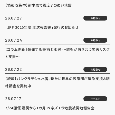
【情報収集中】熊本県で震度７の強い地震
26.07.27
お知らせ
「JPF 2025年度 年次報告書」発行のお知らせ
26.07.24
お知らせ
【コラム更新】頻発する豪雨と水害 ～誰もが向き合う災害リスク
と支援～
26.07.22
お知らせ
【続報】バングラデシュ水害、新たに世界の医療団が緊急支援＆現
地調査を実施中
26.07.17
イベント
7/24開催 震災から1カ月 ベネズエラ地震被災地報告会