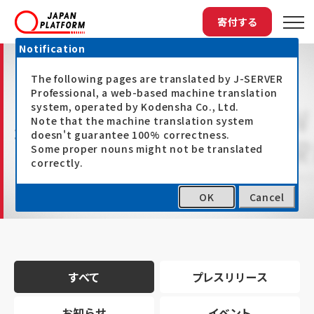
寄付する
Notification
The following pages are translated by J-SERVER
Professional, a web-based machine translation
system, operated by Kodensha Co., Ltd.
Note that the machine translation system
最新情報
doesn't guarantee 100% correctness.
Some proper nouns might not be translated
correctly.
OK
Cancel
トップ
最新情報
すべて
プレスリリース
お知らせ
イベント