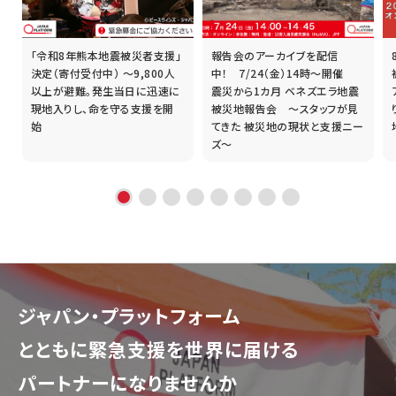
「令和8年熊本地震被災者支援」
報告会のアーカイブを配信
誰
決定（寄付受付中） ～9,800人
中！ 7/24（金）14時～開催
以上が避難。発生当日に迅速に
震災から1カ月 ベネズエラ地震
現地入りし、命を守る支援を開
被災地報告会 ～スタッフが見
始
てきた 被災地の現状と支援ニー
ズ～
ジャパン・プラットフォーム
とともに
緊急支援を世界に届ける
パートナーになりませんか