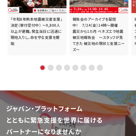
「令和8年熊本地震被災者支援」
報告会のアーカイブを配信
誰
決定（寄付受付中） ～9,800人
中！ 7/24（金）14時～開催
以上が避難。発生当日に迅速に
震災から1カ月 ベネズエラ地震
現地入りし、命を守る支援を開
被災地報告会 ～スタッフが見
始
てきた 被災地の現状と支援ニー
ズ～
ジャパン・プラットフォーム
とともに
緊急支援を世界に届ける
パートナーになりませんか