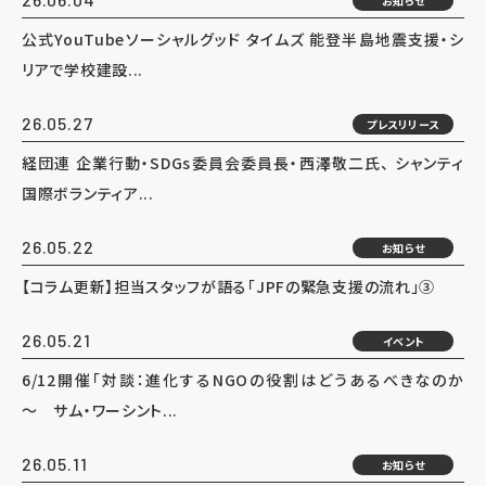
お知らせ
公式YouTubeソーシャルグッド タイムズ 能登半島地震支援・シ
リアで学校建設...
26.05.27
プレスリリース
経団連 企業行動・SDGs委員会委員長・西澤敬二氏、 シャンティ
国際ボランティア...
26.05.22
お知らせ
【コラム更新】担当スタッフが語る「JPFの緊急支援の流れ」③
26.05.21
イベント
6/12開催「対談：進化するNGOの役割はどうあるべきなのか
～ サム・ワーシント...
26.05.11
お知らせ