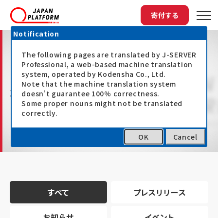
寄付する
Notification
The following pages are translated by J-SERVER
Professional, a web-based machine translation
system, operated by Kodensha Co., Ltd.
Note that the machine translation system
最新情報
doesn't guarantee 100% correctness.
Some proper nouns might not be translated
correctly.
OK
Cancel
トップ
最新情報
すべて
プレスリリース
お知らせ
イベント