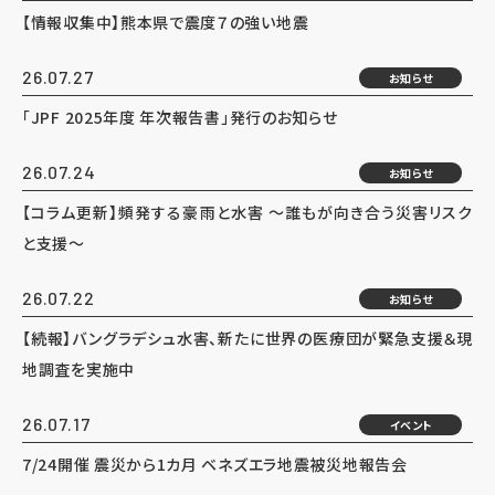
【情報収集中】熊本県で震度７の強い地震
26.07.27
お知らせ
「JPF 2025年度 年次報告書」発行のお知らせ
26.07.24
お知らせ
【コラム更新】頻発する豪雨と水害 ～誰もが向き合う災害リスク
と支援～
26.07.22
お知らせ
【続報】バングラデシュ水害、新たに世界の医療団が緊急支援＆現
地調査を実施中
26.07.17
イベント
7/24開催 震災から1カ月 ベネズエラ地震被災地報告会